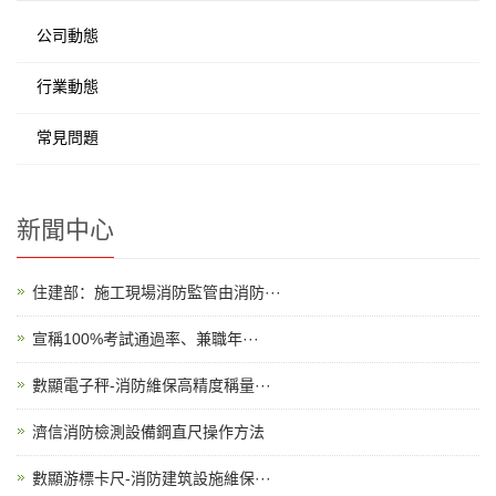
公司動態
行業動態
常見問題
新聞中心
住建部：施工現場消防監管由消防···
宣稱100%考試通過率、兼職年···
數顯電子秤-消防維保高精度稱量···
濟信消防檢測設備鋼直尺操作方法
數顯游標卡尺-消防建筑設施維保···