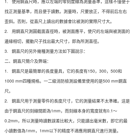
1. 使用鋼直尺時，應以左端的零刻度線為測量基準，這樣不僅便于
找正測量基準，而且便于讀數。測量時，尺要放正，不得前后左右
歪斜。否則，從直尺上讀出的數據會比被測的實際尺寸大。
2. 用鋼直尺測圓截面直徑時，被測面應平，使尺的左端與被測面的
邊緣相切，擺動尺子找出最大尺寸，即為所測直徑。
3. 鋼直尺的另外幾種測量方法如下圖說示：
二、鋼直尺簡介及弊端：
1. 鋼直尺是最簡單的長度量具，它的長度有150，300，500和
1000 mm四種規格。一二級消防檢測設備里使用的是500 mm鋼直
尺。
2. 鋼直尺用于測量零件的長度尺寸，它的測量結果不太準確。這是
由于鋼直尺的刻線間距為1mm，而刻線本身的寬度就有0.1～
0.2mm，所以測量時讀數誤差比較大，只能讀出毫米數，即它的最
小讀數值為1mm，1mm以下的精度不適應用鋼直尺進行測量。