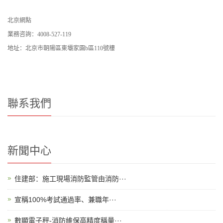
北京網點
業務咨詢：4008-527-119
地址：北京市朝陽區東壩家園b區110號樓
聯系我們
新聞中心
住建部：施工現場消防監管由消防···
宣稱100%考試通過率、兼職年···
數顯電子秤-消防維保高精度稱量···