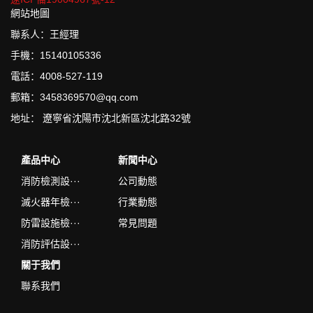
網站地圖
聯系人：王經理
手機：15140105336
電話：4008-527-119
郵箱：3458369570@qq.com
地址： 遼寧省沈陽市沈北新區沈北路32號
產品中心
新聞中心
消防檢測設···
公司動態
滅火器年檢···
行業動態
防雷設施檢···
常見問題
消防評估設···
關于我們
聯系我們