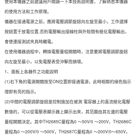
使用本儀器之前建議用戶閱讀一下本技術說明書，了解熟悉本儀器
的使用方法和工作原理。
儀器在接通電源之前，應將電壓調節旋鈕向左旋至最小，工作選擇
按鈕置于放電位置,否則電壓輸出接線柱與外殼間有極化電壓輸出，
會使連接測試夾具時觸電。
在使用儀器過程中，轉換電壓量程開關時，注意要將電壓調節旋鈕
向左旋至最小，以免電壓表受沖擊而損壞。
1、面板上各器件之功能說明
(1)右下角的電源開關按至ON位置即接通電源，此時相鄰的綠色指示
燈即有亮的指示。
(2)中間的電壓調節旋鈕是控制施加在被測 電容器上的直流極化電壓
數值的，可以從電壓表顯示器上顯示出來，其范圍由其左邊的電壓
量程開關決定。其中TH2685C量程為0 ～50V/0 ～200V，TH2686C
量程為0 ～200V/0 ～500V，TH2687C量程為0 ～200V/0～650V，