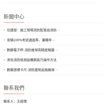
新聞中心
住建部：施工現場消防監管由消防···
宣稱100%考試通過率、兼職年···
數顯電子秤-消防維保高精度稱量···
濟信消防檢測設備鋼直尺操作方法
數顯游標卡尺-消防建筑設施維保···
聯系我們
聯系人：王經理