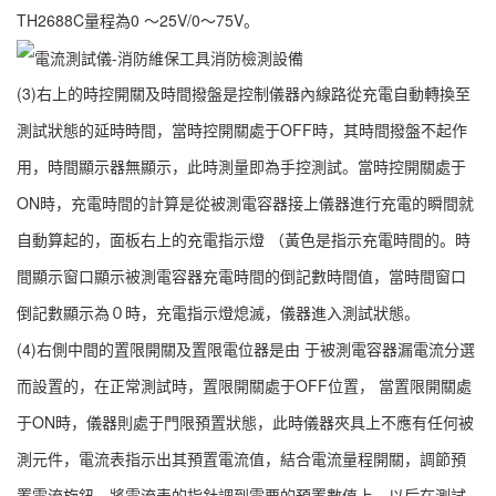
TH2688C量程為0 ～25V/0～75V。
(3)右上的時控開關及時間撥盤是控制儀器內線路從充電自動轉換至
測試狀態的延時時間，當時控開關處于OFF時，其時間撥盤不起作
用，時間顯示器無顯示，此時測量即為手控測試。當時控開關處于
ON時，充電時間的計算是從被測電容器接上儀器進行充電的瞬間就
自動算起的，面板右上的充電指示燈 （黃色是指示充電時間的。時
間顯示窗口顯示被測電容器充電時間的倒記數時間值，當時間窗口
倒記數顯示為０時，充電指示燈熄滅，儀器進入測試狀態。
(4)右側中間的置限開關及置限電位器是由 于被測電容器漏電流分選
而設置的，在正常測試時，置限開關處于OFF位置， 當置限開關處
于ON時，儀器則處于門限預置狀態，此時儀器夾具上不應有任何被
測元件，電流表指示出其預置電流值，結合電流量程開關，調節預
置電流旋鈕，將電流表的指針調到需要的預置數值上，以后在測試