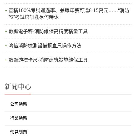
宣稱100%考試通過率、兼職年薪可達8-15萬元……“消防
證”考試培訓亂象何時休
數顯電子秤-消防維保高精度稱量工具
濟信消防檢測設備鋼直尺操作方法
數顯游標卡尺-消防建筑設施維保工具
新聞中心
公司動態
行業動態
常見問題