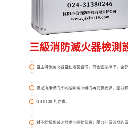
三級消防滅火器檢測
自主研發滅火器自動灌裝設備，符合國家標準，全
滿足所維修的不同種類滅火器的再充裝要求；壓力和質量計
GB 8109 的要求。
對不同種類滅火器添加驅動氣體；壓力計量儀器的量