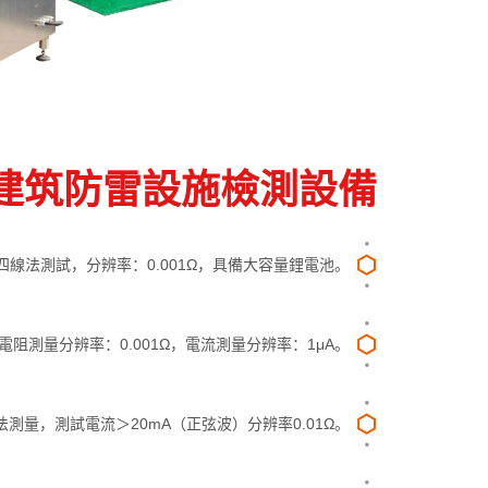
建筑防雷設施檢測設備
四線法測試，分辨率：0.001Ω，具備大容量鋰電池。
電阻測量分辨率：0.001Ω，電流測量分辨率：1μA。
法測量，測試電流＞20mA（正弦波）分辨率0.01Ω。