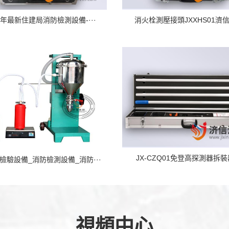
22年最新住建局消防檢測設備-···
消火栓測壓接頭JXXHS01濟信一
JX-CZQ01免登高探測器拆裝器
檢驗設備_消防檢測設備_消防···
視頻中心