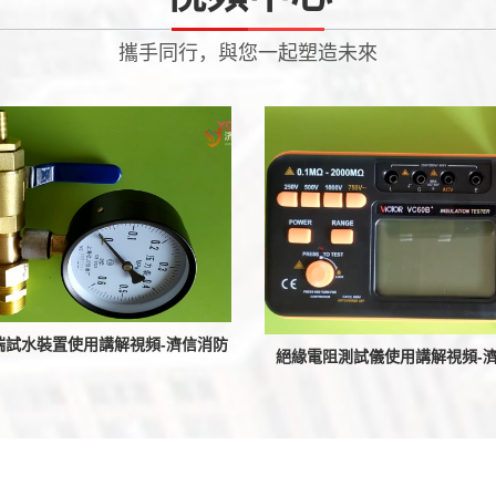
攜手同行，與您一起塑造未來
端試水裝置使用講解視頻-濟信消防
絕緣電阻測試儀使用講解視頻-