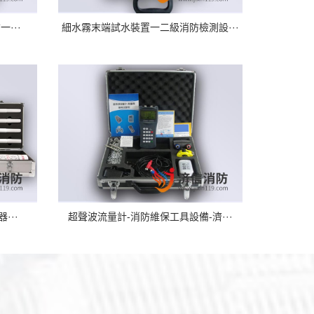
···
細水霧末端試水裝置一二級消防檢測設···
···
超聲波流量計-消防維保工具設備-濟···