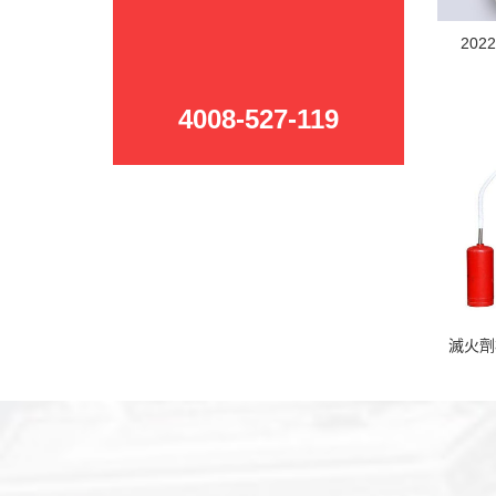
20
4008-527-119
滅火劑