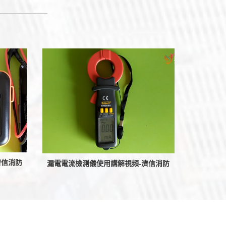
濟信消防
漏電電流檢測儀使用講解視頻-濟信消防