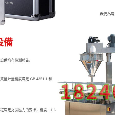
我們為客
設備
部設備均有檢測報告。
量精度滿足 GB 4351.1 和
程滿足充裝壓力的要求，精度：1.6