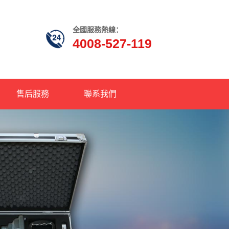
全國服務熱線：
4008-527-119
售后服務
聯系我們