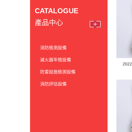
CATALOGUE
產品中心
消防檢測設備
滅火器年檢設備
20
防雷設施檢測設備
消防評估設備