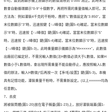
5-4)，直到將顯示儀上原顯示的數值清除到“0.000”為止。此時末位
數會自動循環顯示“0-9”十個數字，再把所需的重量值輸入即可。其
方法為：例如灌裝4千克的干粉時，應把“L”數值設定為“3.850”，當
末位數顯示“3”時，迅速按鍵【↑↓/峰值】鍵(圖5-4)確認，當末位數顯
示“8”時，迅速按【↑↓/峰值】鍵(圖5-4)確認，當當末位數顯示“5”
時，迅速按【↑↓/峰值】鍵(圖5-4)確認，當末位數顯示“0”時，迅速按
【↑↓/峰值】鍵(圖5-3)，此時重量顯示儀顯示為“H××××××”，此數值
出廠前已編定好，不需另輸入數值(注H數值必須大于L數值，如果H
數值小于L數值時，會出現所需重量不能自動停止，應按照輸入L數
值的辦法，輸入H數值)*后再按一次【凈/毛/設置】鍵(圖5-3)。本機
具有記憶功能，灌裝重量干粉時，不需重新設定。(以上××××××均為
任意數)。
7、去皮
將被裝筒體(圖1-20)放在電子稱臺(圖1-23)上，放好灌裝端蓋(圖1-