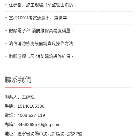
住建部：施工現場消防監管由消防···
宣稱100%考試通過率、兼職年···
數顯電子秤-消防維保高精度稱量···
濟信消防檢測設備鋼直尺操作方法
數顯游標卡尺-消防建筑設施維保···
聯系我們
聯系人：王經理
手機：15140105336
電話：4008-527-119
郵箱：3458369570@qq.com
地址：遼寧省沈陽市沈北新區沈北路32號