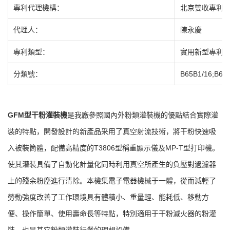
專利代理機構：
北京雙收專利
代理人：
陳永慶
專利類型：
實用新型專利
分類號：
B65B1/16;B65
GFM
型干粉灌裝機
是我廠參照國內外粉類灌裝機的優點結合實際灌
裝的特點，開發設計的新產品采用了真空射流技術，將干粉快速吸
入被裝筒體，配備高精度的T3806型稱重顯示儀及MP-T型打印機。
使其灌裝具備了自動化計量化同時利用真空所產生的負壓對過濾器
上的殘余粉塵進行清除。本機集電子電器機械于一體，從而減輕了
勞動強度改善了工作環境具有體積小、重量輕、能耗低、移動方
便、操作簡單、使用壽命長等特點，特別適用于干粉滅火器的粉灌