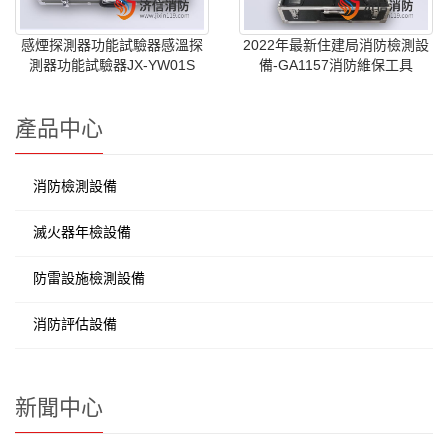
感煙探測器功能試驗器感溫探
2022年最新住建局消防檢測設
測器功能試驗器JX-YW01S
備-GA1157消防維保工具
產品中心
消防檢測設備
滅火器年檢設備
防雷設施檢測設備
消防評估設備
新聞中心