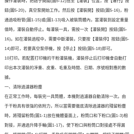
操作灌裝時，把鈕子開關(圖5-12)扭至【灌裝】位置，按【運行】按
鈕(圖5-20)，真空泵開始工作。然后按【灌裝開】按鈕(圖5-16)，粉
通過吸粉管(圖1-15)或(圖1-13)吸入被裝筒體內，當灌裝到設定重量
值時，灌裝自動停止。每灌裝一具，需按一次【灌裝開】按鈕(圖5-
16)。如在灌裝過程中，需要中斷灌裝，只要按【灌裝停】按鈕(圖5-
14)即可，若要真空泵停機，按【停止】按鈕(圖5-18)即可。
10打印。若配置打印機的干粉灌裝機，灌裝停止后打印機會自動打
印出本次灌裝的凈重、皮重、毛重及時間、日期、序號相對應的數
據。
一、清除過濾器粉塵
在正常工作時，每裝完一具筒體，本機對過濾器自動清除一次。由
于干粉具有很強的依附力，所以當需要徹底清除過濾器的殘留粉塵
時，將殘留粉筒(圖1-1)放在機體臺面上，粉筒口和下粉口(圖1-3)相
對接，并通過升降手輪(圖1-17)，使下粉口與粉筒口對接處不得漏