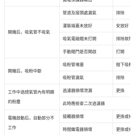
管道及接頭處漏氣
排除
灌裝端蓋未放好
安放好
開機后，吸氣管不吸氣
吸氣電磁閥未打開
排除故障
手動閥門是否開啟
打開
吸粉管堵塞
撥下吸粉
開機后，吸粉中斷
吸粉管漏氣
排除
過濾器損壞泄漏
更換
工作中過總氣管內有明顯
的粉塵
此時應檢查二次過濾器
接觸器損壞
更換或修
電機啟動后，自動部分不
工作
時間繼電器損壞
更換或修