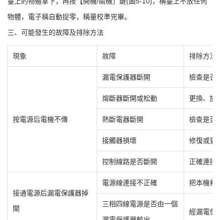
臺上的物體拿下，再按【開機/關機］鍵(圖5-10)，稱臺上不放任何
物體，電子稱自動捉零，稱量校準完畢。
三、可能發生的故障及排除方法
現象
故障
排除方法
漏電保護器斷開
檢查是否
熔斷器斷開或松動
更換、旋
按電源后電機不傳
熱斷電器斷開
檢查是否
接觸器損壞
修復或更
控制線路是否斷開
正確連接
電源線連接不正確
把本機和
接通電源后漏電保護器掉
三相四線電源是否由一個
閘
經漏電保
漏電保護器輸出