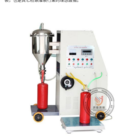
裝，也是其它粉類灌裝行業的理想設備。